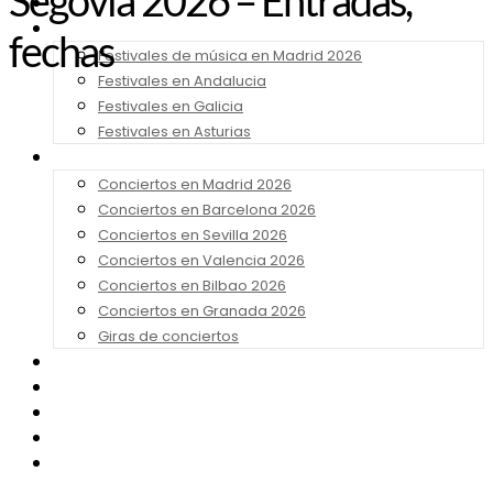
Segovia 2026 – Entradas,
Noticias
Festivales 2026
fechas
Festivales de música en Madrid 2026
Festivales en Andalucia
Festivales en Galicia
Festivales en Asturias
Conciertos 2026
Conciertos en Madrid 2026
Conciertos en Barcelona 2026
Conciertos en Sevilla 2026
Conciertos en Valencia 2026
Conciertos en Bilbao 2026
Conciertos en Granada 2026
Giras de conciertos
Noticias de Festivales
Bandas Sonoras
Series y Tv
Cine
Contacto