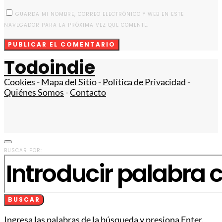
GUARDA MI NOMBRE, CORREO ELECTRÓNICO Y WEB EN ESTE
NAVEGADOR PARA LA PRÓXIMA VEZ QUE COMENTE.
Todoindie
Cookies
-
Mapa del Sitio
-
Política de Privacidad
-
Quiénes Somos
-
Contacto
BUSCAR POR:
BUSCAR
Ingresa las palabras de la búsqueda y presiona Enter.