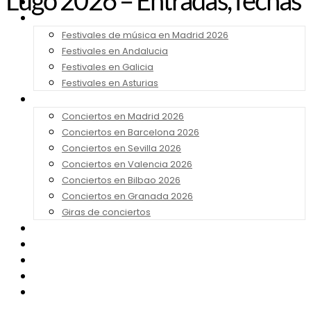
Lugo 2026 – Entradas, fechas
Noticias
Festivales 2026
Festivales de música en Madrid 2026
Festivales en Andalucia
Festivales en Galicia
Festivales en Asturias
Conciertos 2026
Conciertos en Madrid 2026
Conciertos en Barcelona 2026
Conciertos en Sevilla 2026
Conciertos en Valencia 2026
Conciertos en Bilbao 2026
Conciertos en Granada 2026
Giras de conciertos
Noticias de Festivales
Bandas Sonoras
Series y Tv
Cine
Contacto