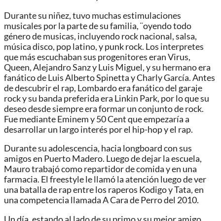
Durante su niñez, tuvo muchas estimulaciones
musicales por la parte de su familia, ¨oyendo todo
género de musicas, incluyendo rock nacional, salsa,
música disco, pop latino, y punk rock. Los interpretes
que más escuchaban sus progenitores eran Virus,
Queen, Alejandro Sanz y Luis Miguel, y su hermano era
fanático de Luis Alberto Spinetta y Charly García. Antes
de descubrir el rap, Lombardo era fanático del garaje
rock y su banda preferida era Linkin Park, por lo que su
deseo desde siempre era formar un conjunto de rock.
Fue mediante Eminem y 50 Cent que empezaría a
desarrollar un largo interés por el hip-hop y el rap.
Durante su adolescencia, hacia longboard con sus
amigos en Puerto Madero.​ Luego de dejar la escuela,
Mauro trabajó como repartidor de comida y en una
farmacia. El freestyle le llamó la atención luego de ver
una batalla de rap entre los raperos Kodigo y Tata, en
una competencia llamada A Cara de Perro del 2010.
Un día, estando al lado de su primo y su mejor amigo,