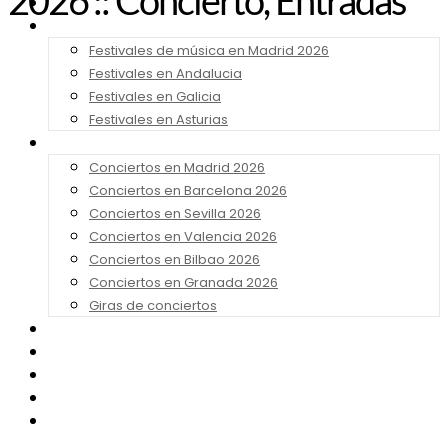
2026 :: Concierto, Entradas
Noticias
Festivales 2026
Festivales de música en Madrid 2026
Festivales en Andalucia
Festivales en Galicia
Festivales en Asturias
Conciertos 2026
Conciertos en Madrid 2026
Conciertos en Barcelona 2026
Conciertos en Sevilla 2026
Conciertos en Valencia 2026
Conciertos en Bilbao 2026
Conciertos en Granada 2026
Giras de conciertos
Noticias de Festivales
Bandas Sonoras
Series y Tv
Cine
Contacto