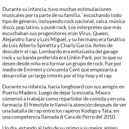
Durante su infancia, tuvo muchas estimulaciones
musicales por la parte de su familia, ¨escuchando todo
tipo de géneros, incluyendo rock nacional, salsa, música
disco, pop latino, y punk rock. Los interpretes que más
escuchaban sus progenitores eran Virus, Queen,
Alejandro Sanz y Luis Miguel, y su hermano era fanático
de Luis Alberto Spinetta y Charly García. Antes de
descubrir el rap, Lombardo era entusiasta del garage
rock y su banda preferida era Linkin Park, por lo que su
deseo desde niño era formar un grupo de rock. Fue por
medio de Eminem y cincuenta Cent que empezaría a
desarrollar un largo interés por el hip-hop y el rap.
Durante su infancia, hacia longboard con sus amigos en
Puerto Madero.​ Luego de dejar la escuela, Mauro
comenzó a trabajar como repartidor de comida y en una
farmacia. El freestyle le llamó la atención después de ver
una batalla de rap entre los raperos Kodigo y Tata, en
una competencia llamada A Cara de Perro del 2010.
Un día, estando al lado de su primo y su mejor amigo,