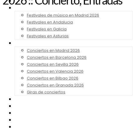
2026 :: Concierto, Entradas
Noticias
Festivales 2026
Festivales de música en Madrid 2026
Festivales en Andalucia
Festivales en Galicia
Festivales en Asturias
Conciertos 2026
Conciertos en Madrid 2026
Conciertos en Barcelona 2026
Conciertos en Sevilla 2026
Conciertos en Valencia 2026
Conciertos en Bilbao 2026
Conciertos en Granada 2026
Giras de conciertos
Noticias de Festivales
Bandas Sonoras
Series y Tv
Cine
Contacto