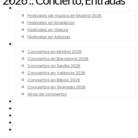
2026 :: Concierto, Entradas
Noticias
Festivales 2026
Festivales de música en Madrid 2026
Festivales en Andalucia
Festivales en Galicia
Festivales en Asturias
Conciertos 2026
Conciertos en Madrid 2026
Conciertos en Barcelona 2026
Conciertos en Sevilla 2026
Conciertos en Valencia 2026
Conciertos en Bilbao 2026
Conciertos en Granada 2026
Giras de conciertos
Noticias de Festivales
Bandas Sonoras
Series y Tv
Cine
Contacto