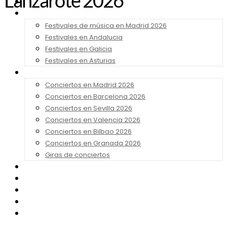
Lanzarote 2026
Noticias
Festivales 2026
Festivales de música en Madrid 2026
Festivales en Andalucia
Festivales en Galicia
Festivales en Asturias
Conciertos 2026
Conciertos en Madrid 2026
Conciertos en Barcelona 2026
Conciertos en Sevilla 2026
Conciertos en Valencia 2026
Conciertos en Bilbao 2026
Conciertos en Granada 2026
Giras de conciertos
Noticias de Festivales
Bandas Sonoras
Series y Tv
Cine
Contacto