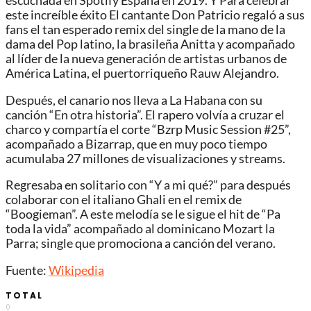
escuchada en Spotify España en 2019. Y Para celebrar
este increíble éxito El cantante Don Patricio regaló a sus
fans el tan esperado remix del single de la mano de la
dama del Pop latino, la brasileña Anitta y acompañado
al líder de la nueva generación de artistas urbanos de
América Latina, el puertorriqueño Rauw Alejandro.
Después, el canario nos lleva a La Habana con su
canción “En otra historia”. El rapero volvía a cruzar el
charco y compartía el corte “Bzrp Music Session #25”,
acompañado a Bizarrap, que en muy poco tiempo
acumulaba 27 millones de visualizaciones y streams.
Regresaba en solitario con “Y a mi qué?” para después
colaborar con el italiano Ghali en el remix de
“Boogieman”. A este melodía se le sigue el hit de “Pa
toda la vida” acompañado al dominicano Mozart la
Parra; single que promociona a canción del verano.
Fuente:
Wikipedia
TOTAL
0