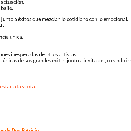
a actuación.
baile.
junto a éxitos que mezclan lo cotidiano con lo emocional.
ta.
ncia única.
iones inesperadas de otros artistas.
 únicas de sus grandes éxitos junto a invitados, creando i
están a la venta.
os de Don Patricio
.