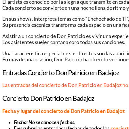
El artista es conocido por la alegría que transmite en cad
Cada concierto se convierte en una noche llena de ritmo y 
En sus shows, interpreta temas como “Enchochado de Ti”, 
Su presencia escénica transforma cada espacio en una fies
Asistir a un concierto de Don Patricio es vivir una experie
Los asistentes suelen cantar a coro todas sus canciones.
Una característica especial de sus directos son las aparic
En más de una ocasión, Don Patricio ha ofrecido versiones
Entradas Concierto Don Patricio en Badajoz
Las entradas del concierto de Don Patricio en Badajoz no 
Concierto Don Patricio en Badajoz
Fecha y lugar del concierto de Don Patricio en Badajoz
Fecha: No se conocen fechas.
Descubre las entradas y fechas de todos los
conciert