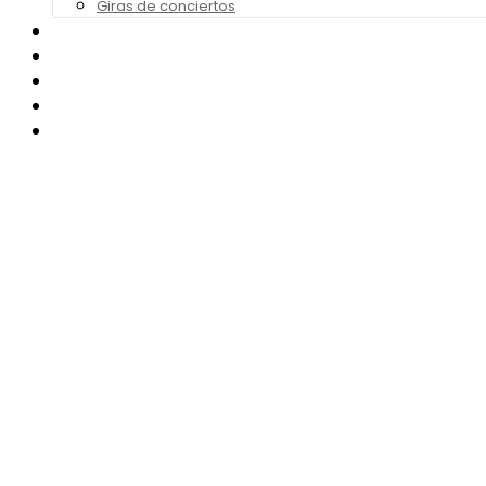
Giras de conciertos
Noticias de Festivales
Bandas Sonoras
Series y Tv
Cine
Contacto