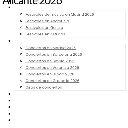
Alicante 2026
Noticias
Festivales 2026
Festivales de música en Madrid 2026
Festivales en Andalucia
Festivales en Galicia
Festivales en Asturias
Conciertos 2026
Conciertos en Madrid 2026
Conciertos en Barcelona 2026
Conciertos en Sevilla 2026
Conciertos en Valencia 2026
Conciertos en Bilbao 2026
Conciertos en Granada 2026
Giras de conciertos
Noticias de Festivales
Bandas Sonoras
Series y Tv
Cine
Contacto