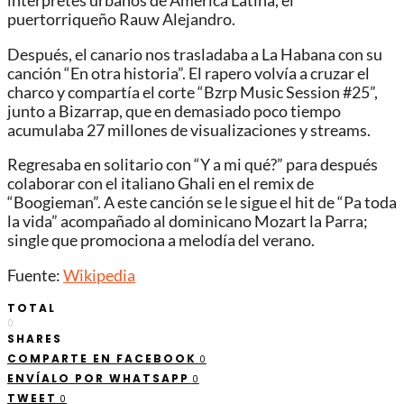
interpretes urbanos de América Latina, el
puertorriqueño Rauw Alejandro.
Después, el canario nos trasladaba a La Habana con su
canción “En otra historia”. El rapero volvía a cruzar el
charco y compartía el corte “Bzrp Music Session #25”,
junto a Bizarrap, que en demasiado poco tiempo
acumulaba 27 millones de visualizaciones y streams.
Regresaba en solitario con “Y a mi qué?” para después
colaborar con el italiano Ghali en el remix de
“Boogieman”. A este canción se le sigue el hit de “Pa toda
la vida” acompañado al dominicano Mozart la Parra;
single que promociona a melodía del verano.
Fuente:
Wikipedia
TOTAL
0
SHARES
COMPARTE EN FACEBOOK
0
ENVÍALO POR WHATSAPP
0
TWEET
0