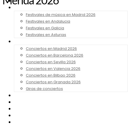
Mérida 2026
Noticias
Festivales 2026
Festivales de música en Madrid 2026
Festivales en Andalucia
Festivales en Galicia
Festivales en Asturias
Conciertos 2026
Conciertos en Madrid 2026
Conciertos en Barcelona 2026
Conciertos en Sevilla 2026
Conciertos en Valencia 2026
Conciertos en Bilbao 2026
Conciertos en Granada 2026
Giras de conciertos
Noticias de Festivales
Bandas Sonoras
Series y Tv
Cine
Contacto