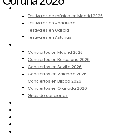
Coruña 2026
Noticias
Festivales 2026
Festivales de música en Madrid 2026
Festivales en Andalucia
Festivales en Galicia
Festivales en Asturias
Conciertos 2026
Conciertos en Madrid 2026
Conciertos en Barcelona 2026
Conciertos en Sevilla 2026
Conciertos en Valencia 2026
Conciertos en Bilbao 2026
Conciertos en Granada 2026
Giras de conciertos
Noticias de Festivales
Bandas Sonoras
Series y Tv
Cine
Contacto