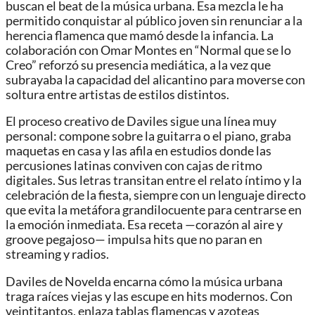
buscan el beat de la música urbana. Esa mezcla le ha
permitido conquistar al público joven sin renunciar a la
herencia flamenca que mamó desde la infancia. La
colaboración con Omar Montes en “Normal que se lo
Creo” reforzó su presencia mediática, a la vez que
subrayaba la capacidad del alicantino para moverse con
soltura entre artistas de estilos distintos.
El proceso creativo de Daviles sigue una línea muy
personal: compone sobre la guitarra o el piano, graba
maquetas en casa y las afila en estudios donde las
percusiones latinas conviven con cajas de ritmo
digitales. Sus letras transitan entre el relato íntimo y la
celebración de la fiesta, siempre con un lenguaje directo
que evita la metáfora grandilocuente para centrarse en
la emoción inmediata. Esa receta —corazón al aire y
groove pegajoso— impulsa hits que no paran en
streaming y radios.
Daviles de Novelda encarna cómo la música urbana
traga raíces viejas y las escupe en hits modernos. Con
veintitantos, enlaza tablas flamencas y azoteas