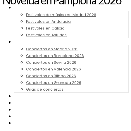
Novelda en Pamplona 2026
Noticias
Festivales 2026
Festivales de música en Madrid 2026
Festivales en Andalucia
Festivales en Galicia
Festivales en Asturias
Conciertos 2026
Conciertos en Madrid 2026
Conciertos en Barcelona 2026
Conciertos en Sevilla 2026
Conciertos en Valencia 2026
Conciertos en Bilbao 2026
Conciertos en Granada 2026
Giras de conciertos
Noticias de Festivales
Bandas Sonoras
Series y Tv
Cine
Contacto