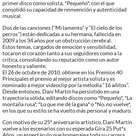
primer disco como solista, *Pequeño*, con el que
consolidó su capacidad de reinvención y autenticidad
musical.
Dos de las canciones (“Mi lamento” y “El cielo de los
perros”) están dedicadas a su hermana, fallecida en
2009 a los 34 años por un obstrucción cerebral.
Estos temas, cargados de emoción y sensibilidad,
tocaron el corazón tanto a sus seguidores como a la
crítica, consolidando su reputación como un autor
honesto y valiente.
El 26 de octubre de 2010, obtiene en los Premios 40
Principales el premio al mejor artista solista y es
nominado a mejor videoclip por la melodía “16 añitos”.
Desde entonces, Dani Martín ha persistido en una
trayectoria sólida, editando discos como *Pequeño*, *La
montaña rusa*, *Lo que me dé la gana* o *No, no vuelve*,
en los que su estilo se ha vuelto más personal y maduro.
Con motivo de su 25º aniversario artístico, Dani Martín
vuelve a los escenarios con su esperada Gira 25 Put*s
Años, un espectáculo que homenajea toda su carrera