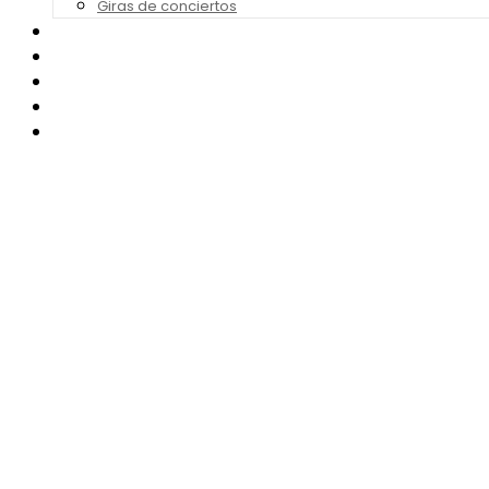
Giras de conciertos
Noticias de Festivales
Bandas Sonoras
Series y Tv
Cine
Contacto