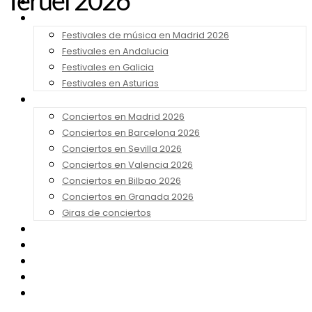
Teruel 2026
Noticias
Festivales 2026
Festivales de música en Madrid 2026
Festivales en Andalucia
Festivales en Galicia
Festivales en Asturias
Conciertos 2026
Conciertos en Madrid 2026
Conciertos en Barcelona 2026
Conciertos en Sevilla 2026
Conciertos en Valencia 2026
Conciertos en Bilbao 2026
Conciertos en Granada 2026
Giras de conciertos
Noticias de Festivales
Bandas Sonoras
Series y Tv
Cine
Contacto