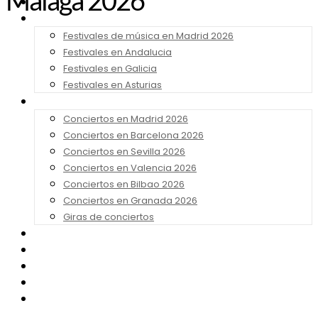
Málaga 2026
Noticias
Festivales 2026
Festivales de música en Madrid 2026
Festivales en Andalucia
Festivales en Galicia
Festivales en Asturias
Conciertos 2026
Conciertos en Madrid 2026
Conciertos en Barcelona 2026
Conciertos en Sevilla 2026
Conciertos en Valencia 2026
Conciertos en Bilbao 2026
Conciertos en Granada 2026
Giras de conciertos
Noticias de Festivales
Bandas Sonoras
Series y Tv
Cine
Contacto