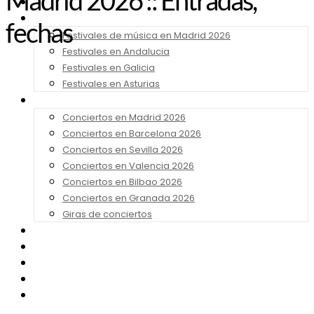
Madrid 2026 :: Entradas,
Noticias
Festivales 2026
fechas
Festivales de música en Madrid 2026
Festivales en Andalucia
Festivales en Galicia
Festivales en Asturias
Conciertos 2026
Conciertos en Madrid 2026
Conciertos en Barcelona 2026
Conciertos en Sevilla 2026
Conciertos en Valencia 2026
Conciertos en Bilbao 2026
Conciertos en Granada 2026
Giras de conciertos
Noticias de Festivales
Bandas Sonoras
Series y Tv
Cine
Contacto