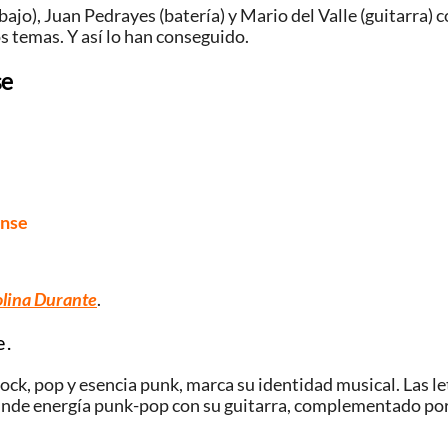
o), Juan Pedrayes (batería) y Mario del Valle (guitarra) co
s temas. Y así lo han conseguido.
se
ense
olina Durante
.
 .
ock, pop y esencia punk, marca su identidad musical. Las l
funde energía punk-pop con su guitarra, complementado por 