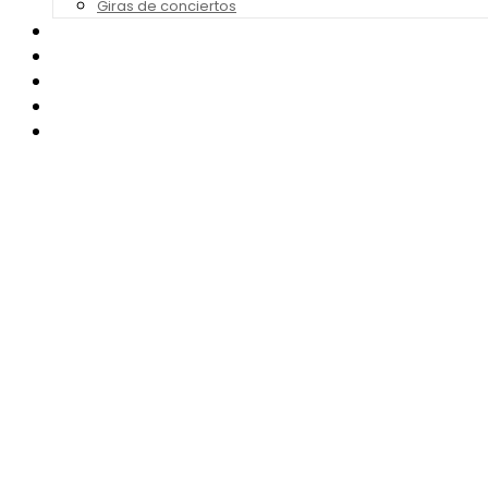
Giras de conciertos
Noticias de Festivales
Bandas Sonoras
Series y Tv
Cine
Contacto