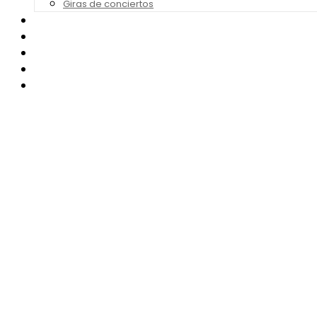
Giras de conciertos
Noticias de Festivales
Bandas Sonoras
Series y Tv
Cine
Contacto