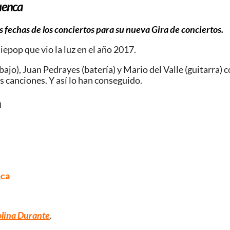
uenca
 fechas de los conciertos para su nueva Gira de conciertos.
epop que vio la luz en el año 2017.
o), Juan Pedrayes (batería) y Mario del Valle (guitarra) co
s canciones. Y así lo han conseguido.
a
nca
olina Durante
.