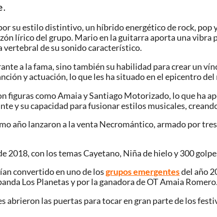
 .
 su estilo distintivo, un híbrido energético de rock, pop y 
azón lírico del grupo. Mario en la guitarra aporta una vibra
 vertebral de su sonido característico.
rante a la fama, sino también su habilidad para crear un v
anción y actuación, lo que les ha situado en el epicentro de
n figuras como Amaia y Santiago Motorizado, lo que ha apo
nte y su capacidad para fusionar estilos musicales, creand
mo año lanzaron a la venta Necromántico, armado por tres
e 2018, con los temas Cayetano, Niña de hielo y 300 golpe
ían convertido en uno de los
grupos emergentes
del año 2
a banda Los Planetas y por la ganadora de OT Amaia Romero
les abrieron las puertas para tocar en gran parte de los fe