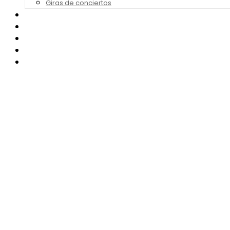
Giras de conciertos
Noticias de Festivales
Bandas Sonoras
Series y Tv
Cine
Contacto