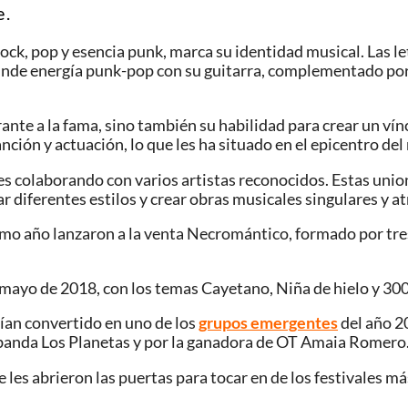
 .
ock, pop y esencia punk, marca su identidad musical. Las l
funde energía punk-pop con su guitarra, complementado por 
rante a la fama, sino también su habilidad para crear un v
anción y actuación, lo que les ha situado en el epicentro de
 colaborando con varios artistas reconocidos. Estas union
r diferentes estilos y crear obras musicales singulares y at
mo año lanzaron a la venta Necromántico, formado por tre
 mayo de 2018, con los temas Cayetano, Niña de hielo y 300
ían convertido en uno de los
grupos emergentes
del año 2
a banda Los Planetas y por la ganadora de OT Amaia Romero
e les abrieron las puertas para tocar en de los festivales 