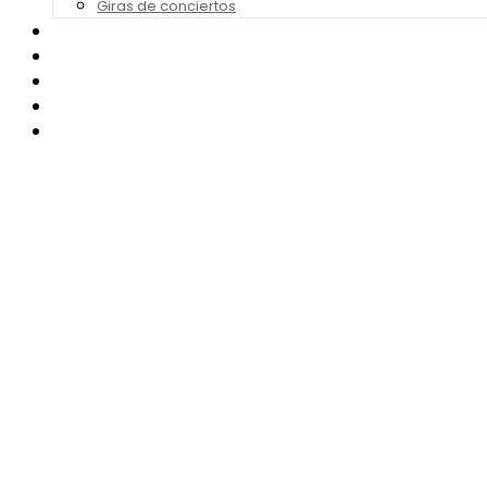
Giras de conciertos
Noticias de Festivales
Bandas Sonoras
Series y Tv
Cine
Contacto