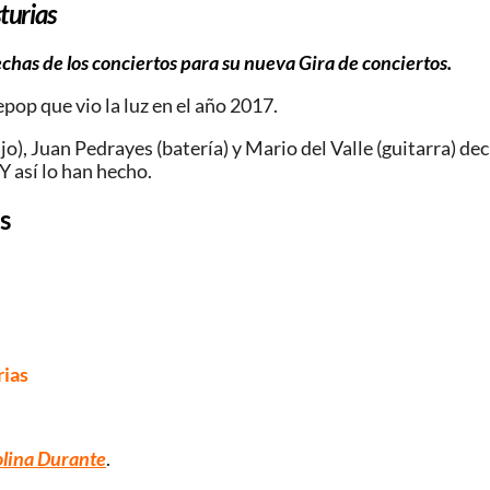
turias
chas de los conciertos para su nueva Gira de conciertos.
op que vio la luz en el año 2017.
o), Juan Pedrayes (batería) y Mario del Valle (guitarra) de
Y así lo han hecho.
as
rias
olina Durante
.