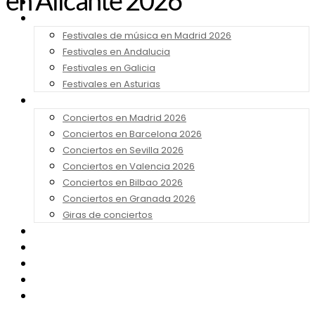
en Alicante 2026
Noticias
Festivales 2026
Festivales de música en Madrid 2026
Festivales en Andalucia
Festivales en Galicia
Festivales en Asturias
Conciertos 2026
Conciertos en Madrid 2026
Conciertos en Barcelona 2026
Conciertos en Sevilla 2026
Conciertos en Valencia 2026
Conciertos en Bilbao 2026
Conciertos en Granada 2026
Giras de conciertos
Noticias de Festivales
Bandas Sonoras
Series y Tv
Cine
Contacto