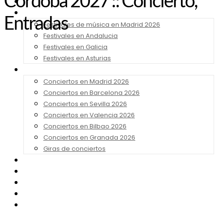
Córdoba 2027 :: Concierto,
Noticias
Festivales 2026
Entradas
Festivales de música en Madrid 2026
Festivales en Andalucia
Festivales en Galicia
Festivales en Asturias
Conciertos 2026
Conciertos en Madrid 2026
Conciertos en Barcelona 2026
Conciertos en Sevilla 2026
Conciertos en Valencia 2026
Conciertos en Bilbao 2026
Conciertos en Granada 2026
Giras de conciertos
Noticias de Festivales
Bandas Sonoras
Series y Tv
Cine
Contacto