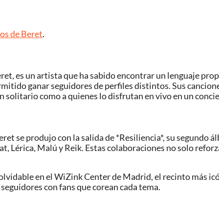
tos de Beret
.
et, es un artista que ha sabido encontrar un lenguaje propi
rmitido ganar seguidores de perfiles distintos. Sus cancion
n solitario como a quienes lo disfrutan en vivo en un conci
t se produjo con la salida de *Resiliencia*, su segundo álb
, Lérica, Malú y Reik. Estas colaboraciones no solo reforz
vidable en el WiZink Center de Madrid, el recinto más icóni
e seguidores con fans que corean cada tema.