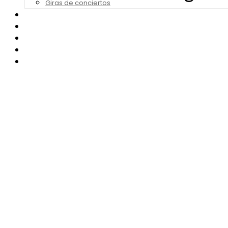
Giras de conciertos
Noticias de Festivales
Bandas Sonoras
Series y Tv
Cine
Contacto