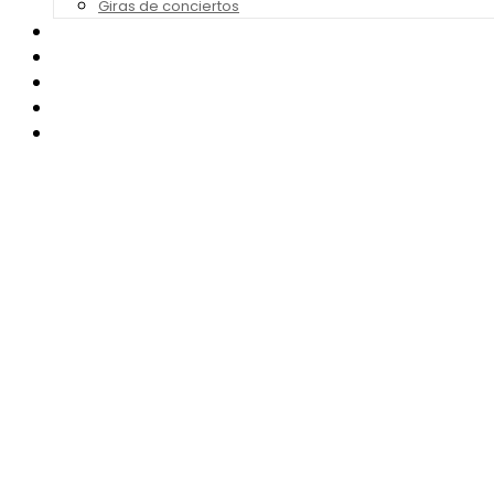
Giras de conciertos
Noticias de Festivales
Bandas Sonoras
Series y Tv
Cine
Contacto