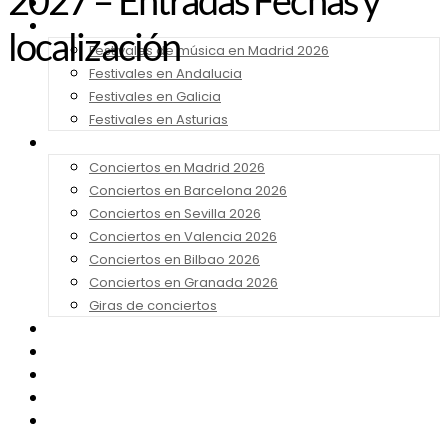
2027 – Entradas Fechas y
Noticias
Festivales 2026
localización
Festivales de música en Madrid 2026
Festivales en Andalucia
Festivales en Galicia
Festivales en Asturias
Conciertos 2026
Conciertos en Madrid 2026
Conciertos en Barcelona 2026
Conciertos en Sevilla 2026
Conciertos en Valencia 2026
Conciertos en Bilbao 2026
Conciertos en Granada 2026
Giras de conciertos
Noticias de Festivales
Bandas Sonoras
Series y Tv
Cine
Contacto