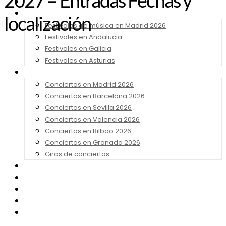
2027 – Entradas Fechas y
Noticias
Festivales 2026
localización
Festivales de música en Madrid 2026
Festivales en Andalucia
Festivales en Galicia
Festivales en Asturias
Conciertos 2026
Conciertos en Madrid 2026
Conciertos en Barcelona 2026
Conciertos en Sevilla 2026
Conciertos en Valencia 2026
Conciertos en Bilbao 2026
Conciertos en Granada 2026
Giras de conciertos
Noticias de Festivales
Bandas Sonoras
Series y Tv
Cine
Contacto