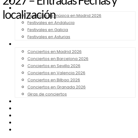
2027 – Entradas Fechas y
Noticias
Festivales 2026
localización
Festivales de música en Madrid 2026
Festivales en Andalucia
Festivales en Galicia
Festivales en Asturias
Conciertos 2026
Conciertos en Madrid 2026
Conciertos en Barcelona 2026
Conciertos en Sevilla 2026
Conciertos en Valencia 2026
Conciertos en Bilbao 2026
Conciertos en Granada 2026
Giras de conciertos
Noticias de Festivales
Bandas Sonoras
Series y Tv
Cine
Contacto