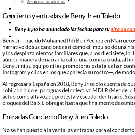
Giras de conciertos
Noticias de Festivales
Concierto y entradas de Beny Jr en Toledo
Bandas Sonoras
Series y Tv
Beny Jr,no ha anunciado las fechas para su
gira de con
Cine
Contacto
Beny Jr —nacido Mohamed Rifi Ben Yechou en Marruecos, 199
narrativo de sus canciones así como el impulso de una his
y los desplazamientos familiares que, a los diecisiete, l
aún, su manera de narrar la calle: una crónica cruda, al híg
Beny Jr ni su equipo ni las promotoras estatales han confi
Instagram y clips en los que aparecía su rostro—, de mo
Al regresar a España en 2018, Beny Jr se dio cuenta de q
cobijado bajo el paraguas del colectivo MDLR (Mec de la Ru
actuó como altavoz de protesta y escudo identitario. Sus 
bloques del Baix Llobregat hasta que finalmente desemba
Entradas Concierto Beny Jr en Toledo
No se han puesto a la venta las entradas para el concierto