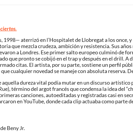
ciertos.
8— aterrizó en l’Hospitalet de Llobregat a los once, y all
toria que mezcla crudeza, ambición y resistencia. Sus años
o llevaron a Londres. Ese primer salto europeo culminó de fo
ado que pronto se cobijó en el trap y después en el drill. A 
rmado citas. El artista, por su parte, sostiene un perfil p
do que cualquier novedad se maneje con absoluta reserva.
ue aquella dureza vital podía mutar en un discurso artístic
e), término del argot francés que condensa la idea del “chav
primeras canciones, autoeditadas y registradas casi en sec
rcaron en YouTube, donde cada clip actuaba como parte de 
 de Beny Jr.