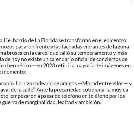
í el barrio de La Florida se transformó en el epicentro
 mozos pasaron frente a las fachadas vibrantes de la zona
rma brusca en la cárcel que talló su temperamento y, más
día de hoy no existe un calendario oficial de conciertos de
úblico hermético —en 2023 retiró la mayoría de imágenes en
 De momento:
o propio. Lo hizo rodeado de amigos —Morad entre ellos— y
al de la calle”. Ante la precariedad cotidiana, la música
reto, empezaron a pasar de teléfono en teléfono por los
guerra de marginalidad, lealtad y ambición.