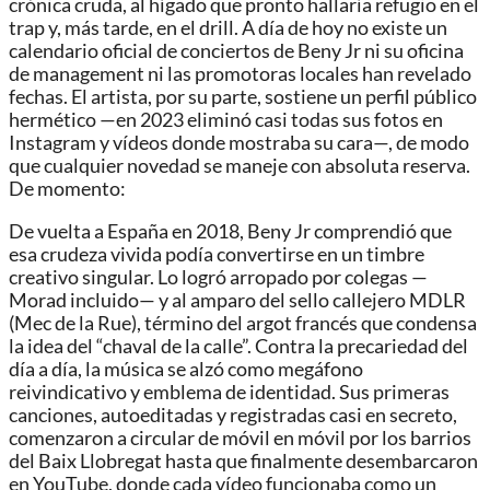
crónica cruda, al hígado que pronto hallaría refugio en el
trap y, más tarde, en el drill. A día de hoy no existe un
calendario oficial de conciertos de Beny Jr ni su oficina
de management ni las promotoras locales han revelado
fechas. El artista, por su parte, sostiene un perfil público
hermético —en 2023 eliminó casi todas sus fotos en
Instagram y vídeos donde mostraba su cara—, de modo
que cualquier novedad se maneje con absoluta reserva.
De momento:
De vuelta a España en 2018, Beny Jr comprendió que
esa crudeza vivida podía convertirse en un timbre
creativo singular. Lo logró arropado por colegas —
Morad incluido— y al amparo del sello callejero MDLR
(Mec de la Rue), término del argot francés que condensa
la idea del “chaval de la calle”. Contra la precariedad del
día a día, la música se alzó como megáfono
reivindicativo y emblema de identidad. Sus primeras
canciones, autoeditadas y registradas casi en secreto,
comenzaron a circular de móvil en móvil por los barrios
del Baix Llobregat hasta que finalmente desembarcaron
en YouTube, donde cada vídeo funcionaba como un