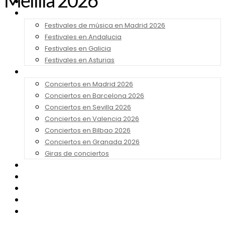
Melilla 2026
Noticias
Festivales 2026
Festivales de música en Madrid 2026
Festivales en Andalucia
Festivales en Galicia
Festivales en Asturias
Conciertos 2026
Conciertos en Madrid 2026
Conciertos en Barcelona 2026
Conciertos en Sevilla 2026
Conciertos en Valencia 2026
Conciertos en Bilbao 2026
Conciertos en Granada 2026
Giras de conciertos
Noticias de Festivales
Bandas Sonoras
Series y Tv
Cine
Contacto