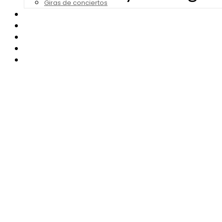
Giras de conciertos
Noticias de Festivales
Bandas Sonoras
Series y Tv
Cine
Contacto