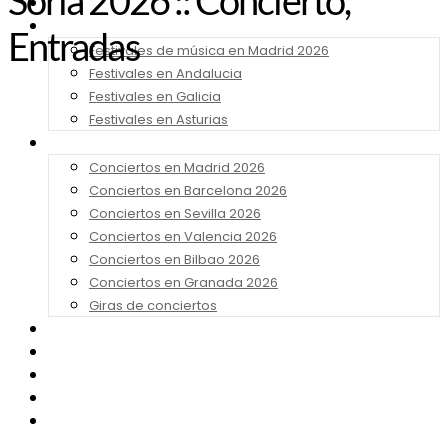
Soria 2026 :: Concierto,
Noticias
Festivales 2026
Entradas
Festivales de música en Madrid 2026
Festivales en Andalucia
Festivales en Galicia
Festivales en Asturias
Conciertos 2026
Conciertos en Madrid 2026
Conciertos en Barcelona 2026
Conciertos en Sevilla 2026
Conciertos en Valencia 2026
Conciertos en Bilbao 2026
Conciertos en Granada 2026
Giras de conciertos
Noticias de Festivales
Bandas Sonoras
Series y Tv
Cine
Contacto