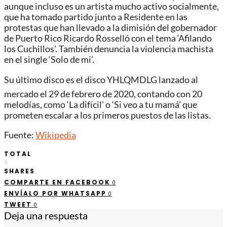
aunque incluso es un artista mucho activo socialmente,
que ha tomado partido junto a Residente en las
protestas que han llevado a la dimisión del gobernador
de Puerto Rico Ricardo Rosselló con el tema ‘Afilando
los Cuchillos’. También denuncia la violencia machista
en el single ‘Solo de mi’.
Su último disco es el disco YHLQMDLG lanzado al
mercado el 29 de febrero de 2020, contando con 20
melodías, como ‘La difícil’ o ‘Si veo a tu mamá’ que
prometen escalar a los primeros puestos de las listas.
Fuente:
Wikipedia
TOTAL
0
SHARES
COMPARTE EN FACEBOOK
0
ENVÍALO POR WHATSAPP
0
TWEET
0
Deja una respuesta