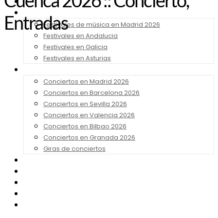
Cuenca 2026 :: Concierto,
Noticias
Festivales 2026
Entradas
Festivales de música en Madrid 2026
Festivales en Andalucia
Festivales en Galicia
Festivales en Asturias
Conciertos 2026
Conciertos en Madrid 2026
Conciertos en Barcelona 2026
Conciertos en Sevilla 2026
Conciertos en Valencia 2026
Conciertos en Bilbao 2026
Conciertos en Granada 2026
Giras de conciertos
Noticias de Festivales
Bandas Sonoras
Series y Tv
Cine
Contacto