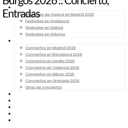
Burgos 2026 :: Concierto,
Noticias
Festivales 2026
Entradas
Festivales de música en Madrid 2026
Festivales en Andalucia
Festivales en Galicia
Festivales en Asturias
Conciertos 2026
Conciertos en Madrid 2026
Conciertos en Barcelona 2026
Conciertos en Sevilla 2026
Conciertos en Valencia 2026
Conciertos en Bilbao 2026
Conciertos en Granada 2026
Giras de conciertos
Noticias de Festivales
Bandas Sonoras
Series y Tv
Cine
Contacto