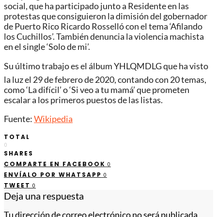
social, que ha participado junto a Residente en las
protestas que consiguieron la dimisión del gobernador
de Puerto Rico Ricardo Rosselló con el tema ‘Afilando
los Cuchillos’. También denuncia la violencia machista
en el single ‘Solo de mi’.
Su último trabajo es el álbum YHLQMDLG que ha visto
la luz el 29 de febrero de 2020, contando con 20 temas,
como ‘La difícil’ o ‘Si veo a tu mamá’ que prometen
escalar a los primeros puestos de las listas.
Fuente:
Wikipedia
TOTAL
0
SHARES
COMPARTE EN FACEBOOK
0
ENVÍALO POR WHATSAPP
0
TWEET
0
Deja una respuesta
Tu dirección de correo electrónico no será publicada.