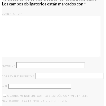
Los campos obligatorios están marcados con
*
COMENTARIO
*
NOMBRE
*
CORREO ELECTRÓNICO
*
WEB
GUARDA MI NOMBRE, CORREO ELECTRÓNICO Y WEB EN ESTE
NAVEGADOR PARA LA PRÓXIMA VEZ QUE COMENTE.