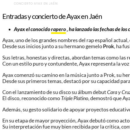
CONCIERTO AYAX EN JAÉN
Entradas y concierto de Ayax en Jaén
Ayax el conocido
rapero
, ha lanzado las fechas de los
Ayax, uno de los grandes nombres del rap español actual, e
Desde sus inicios junto a su hermano gemelo
Prok
, ha fu
Sus letras, honestas y directas, abordan temas como las rea
Con un estilo puro y contundente, Ayax representa la voz
Ayax comenzó su camino en la música junto a Prok, su h
Desde sus primeros temas, destacó por su capacidad para 
Con el lanzamiento de su disco su álbum debut
Cara y Cru
El disco, reconocido como
Triple Platino
, demostró que Aya
Además, su gesto solidario de apoyar proyectos educativ
En su etapa de mayor proyección, Ayax debutó como actor
Su interpretación fue muy bien recibida por la crítica, co