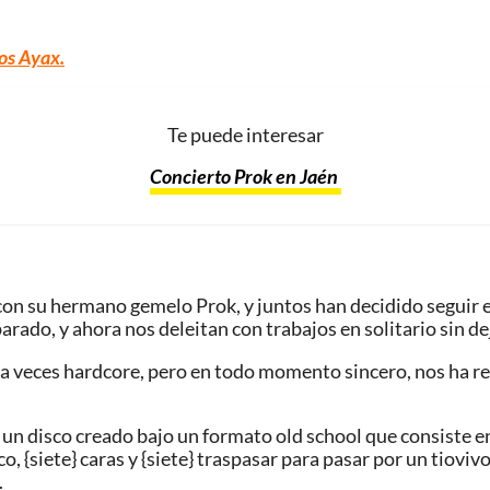
os Ayax.
Te puede interesar
Concierto Prok en Jaén
 su hermano gemelo Prok, y juntos han decidido seguir el c
rado, y ahora nos deleitan con trabajos en solitario sin dej
, a veces hardcore, pero en todo momento sincero, nos ha r
, un disco creado bajo un formato old school que consiste
, {siete} caras y {siete} traspasar para pasar por un tiov
.