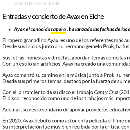
CONCIERTO AYAX EN ELCHE
Entradas y concierto de Ayax en Elche
Ayax el conocido
rapero
, ha lanzado las fechas de los
El rapero granadino Ayax, es uno de los referentes más a
Desde sus inicios junto a su hermano gemelo
Prok
, ha fu
Sus letras, honestas y directas, abordan temas como las rea
Con un estilo sin artificios, Ayax ha creado una comunidad
Ayax comenzó su camino en la música junto a Prok, su h
Desde sus primeros temas, destacó por la fuerza de su me
Con el lanzamiento de su disco el trabajo
Cara y Cruz
(2018
El disco, reconocido como uno de los trabajos más impor
Además, su gesto solidario de apoyar proyectos educativo
En 2020, Ayax debutó como actor en la película el filme d
Su interpretación fue muy bien recibida por la crítica, co