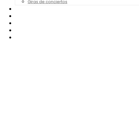
Giras de conciertos
Noticias de Festivales
Bandas Sonoras
Series y Tv
Cine
Contacto