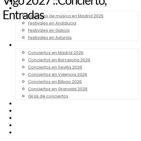
Vigo 2027 ::Concierto,
Noticias
Festivales 2026
Entradas
Festivales de música en Madrid 2026
Festivales en Andalucia
Festivales en Galicia
Festivales en Asturias
Conciertos 2026
Conciertos en Madrid 2026
Conciertos en Barcelona 2026
Conciertos en Sevilla 2026
Conciertos en Valencia 2026
Conciertos en Bilbao 2026
Conciertos en Granada 2026
Giras de conciertos
Noticias de Festivales
Bandas Sonoras
Series y Tv
Cine
Contacto