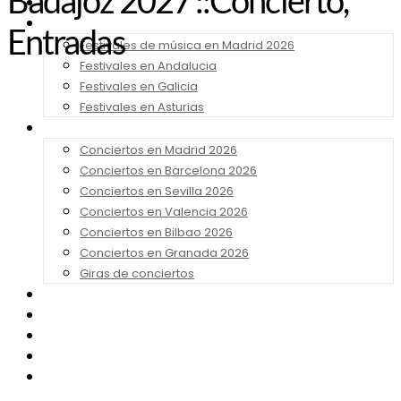
Badajoz 2027 ::Concierto,
Noticias
Festivales 2026
Entradas
Festivales de música en Madrid 2026
Festivales en Andalucia
Festivales en Galicia
Festivales en Asturias
Conciertos 2026
Conciertos en Madrid 2026
Conciertos en Barcelona 2026
Conciertos en Sevilla 2026
Conciertos en Valencia 2026
Conciertos en Bilbao 2026
Conciertos en Granada 2026
Giras de conciertos
Noticias de Festivales
Bandas Sonoras
Series y Tv
Cine
Contacto