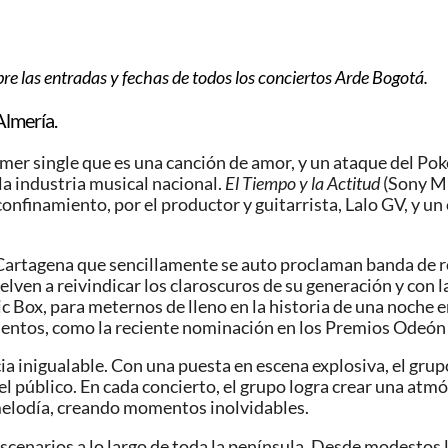
re las entradas y fechas de todos los conciertos Arde Bogotá.
Almería.
mer single que es una canción de amor, y un ataque del Pok
la industria musical nacional.
El Tiempo y la Actitud
(Sony Mu
nfinamiento, por el productor y guitarrista, Lalo GV, y un
Cartagena que sencillamente se auto proclaman banda de roc
uelven a reivindicar los claroscuros de su generación y con 
 Box, para meternos de lleno en la historia de una noche e
imientos, como la reciente nominación en los Premios Odeó
 inigualable. Con una puesta en escena explosiva, el grupo
l público. En cada concierto, el grupo logra crear una atmós
 melodía, creando momentos inolvidables.
scenarios a lo largo de toda la península. Desde modestos 