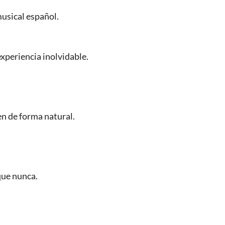
usical español.
experiencia inolvidable.
en de forma natural.
que nunca.