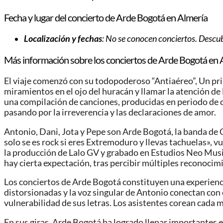
Fecha y lugar del concierto de Arde Bogotá en Almería
Localización y fechas
: No se conocen conciertos. Descub
Más información sobre los conciertos de Arde Bogotá en 
El viaje comenzó con su todopoderoso “Antiaéreo”, Un pri
miramientos en el ojo del huracán y llamar la atención de 
una compilación de canciones, producidas en periodo de co
pasando por la irreverencia y las declaraciones de amor.
Antonio, Dani, Jota y Pepe son Arde Bogotá, la banda de 
solo se es rock si eres Extremoduro y llevas tachuelas», v
la producción de Lalo GV y grabado en Estudios Neo Music
hay cierta expectación, tras percibir múltiples reconoc
Los conciertos de Arde Bogotá constituyen una experiencia
distorsionadas y la voz singular de Antonio conectan con e
vulnerabilidad de sus letras. Los asistentes corean cada
En sus giras, Arde Bogotá ha logrado llenar importantes e