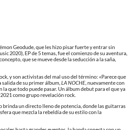
émon Geodude, que les hizo pisar fuerte y entrar sin
sic 2020), EP de 5 temas, fue el comienzo de su aventura,
 concepto, que se mueve desde la seducción a la saña,
k, y son activistas del mal uso del término: «Parece que
la salida de su primer álbum,
LA NOCHE
, nuevamente con
n la que todo puede pasar. Un álbum debut para el que ya
n 2021 como grupo revelación rock.
 brinda un directo lleno de potencia, donde las guitarras
fera que mezcla la rebeldía de su estilo con la
locales hasta grandes eventos, la banda conecta con un