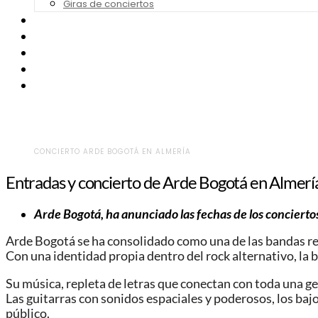
Giras de conciertos
Noticias de Festivales
Bandas Sonoras
Series y Tv
Cine
Contacto
CONCIERTO ARDE BOGOTÁ EN ALMERÍA
Entradas y concierto de Arde Bogotá en Almerí
Arde Bogotá, ha anunciado las fechas de los concierto
Arde Bogotá se ha consolidado como una de las bandas re
Con una identidad propia dentro del rock alternativo, la b
Su música, repleta de letras que conectan con toda una gen
Las guitarras con sonidos espaciales y poderosos, los ba
público.