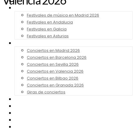
Valencia 2026
Noticias
Festivales 2026
Festivales de música en Madrid 2026
Festivales en Andalucia
Festivales en Galicia
Festivales en Asturias
Conciertos 2026
Conciertos en Madrid 2026
Conciertos en Barcelona 2026
Conciertos en Sevilla 2026
Conciertos en Valencia 2026
Conciertos en Bilbao 2026
Conciertos en Granada 2026
Giras de conciertos
Noticias de Festivales
Bandas Sonoras
Series y Tv
Cine
Contacto