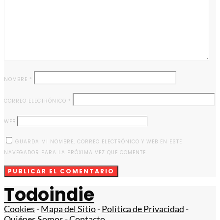
NOMBRE
*
CORREO ELECTRÓNICO
*
WEB
GUARDA MI NOMBRE, CORREO ELECTRÓNICO Y WEB EN ESTE
NAVEGADOR PARA LA PRÓXIMA VEZ QUE COMENTE.
Todoindie
Cookies
-
Mapa del Sitio
-
Política de Privacidad
-
Quiénes Somos
-
Contacto