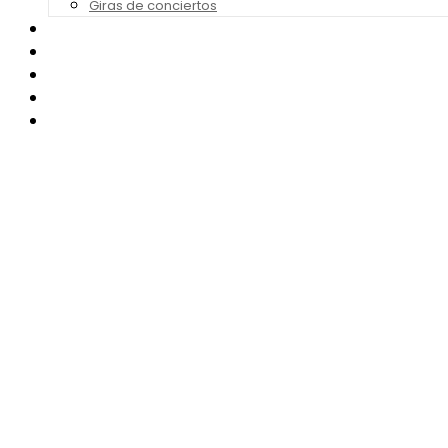
Giras de conciertos
Noticias de Festivales
Bandas Sonoras
Series y Tv
Cine
Contacto