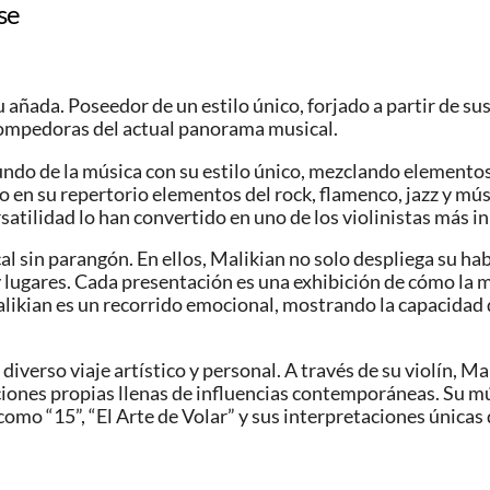
se
 añada. Poseedor de un estilo único, forjado a partir de sus
 rompedoras del actual panorama musical.
undo de la música con su estilo único, mezclando elementos
en su repertorio elementos del rock, flamenco, jazz y músi
ersatilidad lo han convertido en uno de los violinistas más
l sin parangón. En ellos, Malikian no solo despliega su hab
y lugares. Cada presentación es una exhibición de cómo la 
likian es un recorrido emocional, mostrando la capacidad 
iverso viaje artístico y personal. A través de su violín, Ma
ciones propias llenas de influencias contemporáneas. Su m
omo “15”, “El Arte de Volar” y sus interpretaciones únicas 