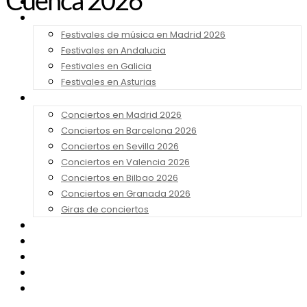
Cuenca 2026
Noticias
Festivales 2026
Festivales de música en Madrid 2026
Festivales en Andalucia
Festivales en Galicia
Festivales en Asturias
Conciertos 2026
Conciertos en Madrid 2026
Conciertos en Barcelona 2026
Conciertos en Sevilla 2026
Conciertos en Valencia 2026
Conciertos en Bilbao 2026
Conciertos en Granada 2026
Giras de conciertos
Noticias de Festivales
Bandas Sonoras
Series y Tv
Cine
Contacto