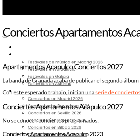
Conciertos Apartamentos Ac
Noticias
Festivales 2026
Festivales de música en Madrid 2026
Apartamentos Acapulco Conciertos 2027
Festivales en Andalucia
Festivales en Galicia
La banda de Granada acaba de publicar el segundo álbum d
Festivales en Asturias
Conciertos 2026
Con este esperado trabajo, inician una
serie de concierto
Conciertos en Madrid 2026
Conciertos Apartamentos Acapulco 2027
Conciertos en Barcelona 2026
Conciertos en Sevilla 2026
Conciertos en Valencia 2026
No se conocen conciertos programados.
Conciertos en Bilbao 2026
Conciertos Apartamentos Acapulco 2023
Conciertos en Granada 2026