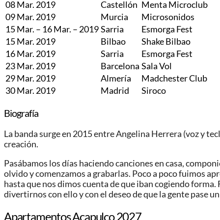
08 Mar. 2019
Castellón
Menta Microclub
09 Mar. 2019
Murcia
Microsonidos
15 Mar. – 16 Mar. – 2019
Sarria
Esmorga Fest
15 Mar. 2019
Bilbao
Shake Bilbao
16 Mar. 2019
Sarria
Esmorga Fest
23 Mar. 2019
Barcelona
Sala Vol
29 Mar. 2019
Almería
Madchester Club
30 Mar. 2019
Madrid
Siroco
Biografía
La banda surge en 2015 entre Angelina Herrera (voz y tecla
creación.
Pasábamos los días haciendo canciones en casa, componie
olvido y comenzamos a grabarlas. Poco a poco fuimos apre
hasta que nos dimos cuenta de que iban cogiendo forma. 
divertirnos con ello y con el deseo de que la gente pase 
Apartamentos Acapulco 2027