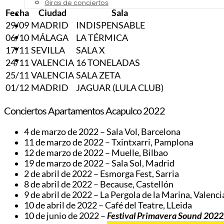
Giras de conciertos
Fecha
Ciudad
Sala
Noticias de Festivales
29/09
MADRID
INDISPENSABLE
Bandas Sonoras
Series y Tv
06/10
MÁLAGA
LA TÉRMICA
Cine
17/11
SEVILLA
SALA X
Contacto
24/11
VALENCIA
16 TONELADAS
25/11
VALENCIA
SALA ZETA
01/12
MADRID
JAGUAR (LULA CLUB)
Conciertos Apartamentos Acapulco 2022
4 de marzo de 2022 – Sala Vol, Barcelona
11 de marzo de 2022 – Txintxarri, Pamplona
12 de marzo de 2022 – Muelle, Bilbao
19 de marzo de 2022 – Sala Sol, Madrid
2 de abril de 2022 – Esmorga Fest, Sarria
8 de abril de 2022 – Because, Castellón
9 de abril de 2022 – La Pergola de la Marina, Valenci
10 de abril de 2022 – Café del Teatre, LLeida
10 de junio de 2022 –
Festival Primavera Sound 2022