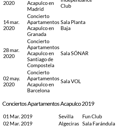
2020
Acapulco en
Club
Madrid
Concierto
14 mar.
Apartamentos
Sala Planta
2020
Acapulco en
Baja
Granada
Concierto
Apartamentos
28 mar.
Acapulco en
Sala SÓNAR
2020
Santiago de
Compostela
Concierto
02 may.
Apartamentos
Sala VOL
2020
Acapulco en
Barcelona
Conciertos Apartamentos Acapulco 2019
01 Mar. 2019
Sevilla
Fun Club
02 Mar. 2019
Algeciras
Sala Farándula