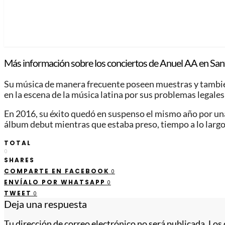
Más información sobre los conciertos de Anuel AA en San
Su música de manera frecuente poseen muestras y también 
en la escena de la música latina por sus problemas legales 
En 2016, su éxito quedó en suspenso el mismo año por una 
álbum debut mientras que estaba preso, tiempo a lo largo
TOTAL
0
SHARES
COMPARTE EN FACEBOOK
0
ENVÍALO POR WHATSAPP
0
TWEET
0
Deja una respuesta
Tu dirección de correo electrónico no será publicada.
Los