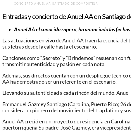
CONCIERTO ANUEL AA SANTIAGO DE COMPOSTELA
Entradas y concierto de Anuel AA en Santiago 
Anuel AA el conocido rapero, ha anunciado las fechas 
Las actuaciones en vivo de Anuel AA traen la esencia del 
sus letras desde la calle hasta el escenario.
Canciones como “Secreto” y “Brindemos” resuenan con fuer
transmitir autenticidad y pasión en cada nota.
Además, sus directos cuentan con un despliegue técnico d
AA ha demostrado ser un referente en el escenario.
Llevando su autenticidad a cada rincón del mundo, Anuel
Emmanuel Gazmey Santiago (Carolina, Puerto Rico; 26 de 
considera un pionero del movimiento del trap latino y sus 
Anuel AA creció en un proyecto de residencia en Carolina
puertorriqueña.Su padre, José Gazmey, era vicepresiden