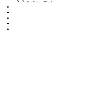
Giras de conciertos
Noticias de Festivales
Bandas Sonoras
Series y Tv
Cine
Contacto