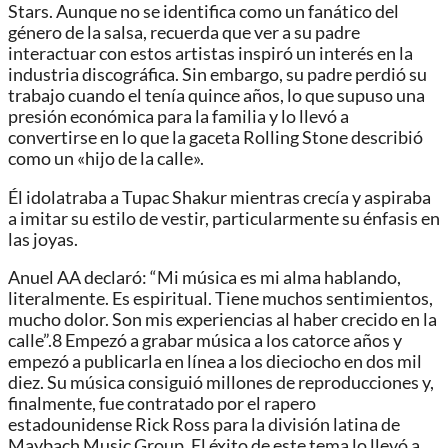
Stars. Aunque no se identifica como un fanático del
género de la salsa, recuerda que ver a su padre
interactuar con estos artistas inspiró un interés en la
industria discográfica.​ Sin embargo, su padre perdió su
trabajo cuando el tenía quince años, lo que supuso una
presión económica para la familia y lo llevó a
convertirse en lo que la gaceta Rolling Stone describió
como un «hijo de la calle».
Él idolatraba a Tupac Shakur mientras crecía y aspiraba
a imitar su estilo de vestir, particularmente su énfasis en
las joyas.
Anuel AA declaró: “Mi música es mi alma hablando,
literalmente. Es espiritual. Tiene muchos sentimientos,
mucho dolor. Son mis experiencias al haber crecido en la
calle”.8​ Empezó a grabar música a los catorce años y
empezó a publicarla en línea a los dieciocho en dos mil
diez. Su música consiguió millones de reproducciones y,
finalmente, fue contratado por el rapero
estadounidense Rick Ross para la división latina de
Maybach Music Group. El éxito de este tema lo llevó a