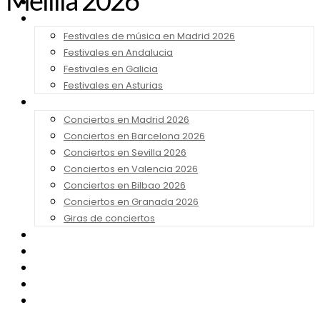
Melilla 2026
Noticias
Festivales 2026
Festivales de música en Madrid 2026
Festivales en Andalucia
Festivales en Galicia
Festivales en Asturias
Conciertos 2026
Conciertos en Madrid 2026
Conciertos en Barcelona 2026
Conciertos en Sevilla 2026
Conciertos en Valencia 2026
Conciertos en Bilbao 2026
Conciertos en Granada 2026
Giras de conciertos
Noticias de Festivales
Bandas Sonoras
Series y Tv
Cine
Contacto