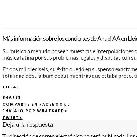
Más información sobre los conciertos de Anuel AA en Llei
Su música a menudo poseen muestras e interpolaciones de c
música latina por sus problemas legales y disputas con sus
En dos mil dieciseis, su éxito quedó en suspenso exactame
totalidad de su álbum debut mientras que estaba preso, 
TOTAL
0
SHARES
COMPARTE EN FACEBOOK
0
ENVÍALO POR WHATSAPP
0
TWEET
0
Deja una respuesta
Tu dirección de correo electrónico no será publicada.
Los