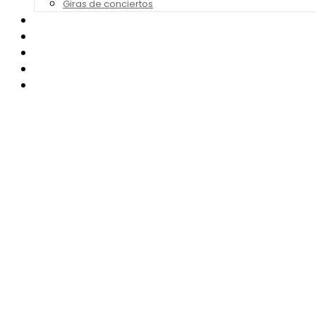
Giras de conciertos
Noticias de Festivales
Bandas Sonoras
Series y Tv
Cine
Contacto