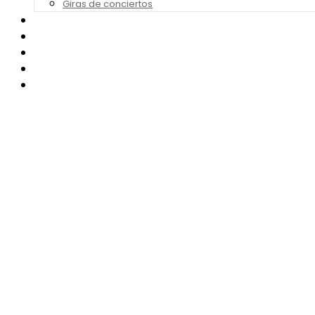
Giras de conciertos
Noticias de Festivales
Bandas Sonoras
Series y Tv
Cine
Contacto