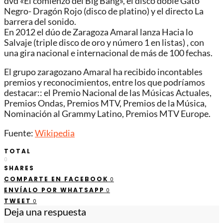
dvd «El comienzo del Big Bang», el disco doble Gato
Negro- Dragón Rojo (disco de platino) y el directo La
barrera del sonido.
En 2012 el dúo de Zaragoza Amaral lanza Hacia lo
Salvaje (triple disco de oro y número 1 en listas) , con
una gira nacional e internacional de más de 100 fechas.
El grupo zaragozano Amaral ha recibido incontables
premios y reconocimientos, entre los que podríamos
destacar:: el Premio Nacional de las Músicas Actuales,
Premios Ondas, Premios MTV, Premios de la Música,
Nominación al Grammy Latino, Premios MTV Europe.
Fuente:
Wikipedia
TOTAL
0
SHARES
COMPARTE EN FACEBOOK
0
ENVÍALO POR WHATSAPP
0
TWEET
0
Deja una respuesta