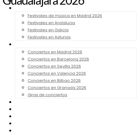
Guadalajara 2026
Noticias
Festivales 2026
Festivales de música en Madrid 2026
Festivales en Andalucia
Festivales en Galicia
Festivales en Asturias
Conciertos 2026
Conciertos en Madrid 2026
Conciertos en Barcelona 2026
Conciertos en Sevilla 2026
Conciertos en Valencia 2026
Conciertos en Bilbao 2026
Conciertos en Granada 2026
Giras de conciertos
Noticias de Festivales
Bandas Sonoras
Series y Tv
Cine
Contacto