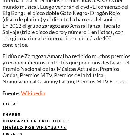
internacional y recibe los premios más deseados del
mundo musical. Luego vendrán el dvd «El comienzo del
Big Bang», el disco doble Gato Negro- Dragón Rojo
(disco de platino) y el directo La barrera del sonido.
En 2012 el grupo zaragozano Amaral lanza Hacia lo
Salvaje (triple disco de oro y número 1 en listas) , con
una gira nacional e internacional de más de 100
conciertos.
El dúo de Zaragoza Amaral ha recibido muchos premios
y reconocimientos, entre los que podemos destacar:: el
Premio Nacional de las Músicas Actuales, Premios
Ondas, Premios MTV, Premios de la Música,
Nominación al Grammy Latino, Premios MTV Europe.
Fuente:
Wikipedia
TOTAL
0
SHARES
COMPARTE EN FACEBOOK
0
ENVÍALO POR WHATSAPP
0
TWEET
0