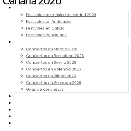
Canaria 2026
Noticias
Festivales 2026
Festivales de música en Madrid 2026
Festivales en Andalucia
Festivales en Galicia
Festivales en Asturias
Conciertos 2026
Conciertos en Madrid 2026
Conciertos en Barcelona 2026
Conciertos en Sevilla 2026
Conciertos en Valencia 2026
Conciertos en Bilbao 2026
Conciertos en Granada 2026
Giras de conciertos
Noticias de Festivales
Bandas Sonoras
Series y Tv
Cine
Contacto