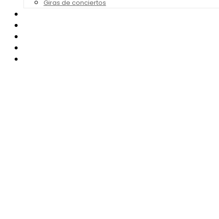
Giras de conciertos
Noticias de Festivales
Bandas Sonoras
Series y Tv
Cine
Contacto